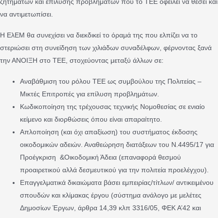
ζητημάτων και επίλυσης προβλημάτων που το ΤΕΕ οφείλει να θέσει και
να αντιμετωπίσει.
Η ΕλΕΜ θα συνεχίσει να διεκδικεί το όραμά της που ελπίζει να το
στεριώσει στη συνείδηση των χιλιάδων συναδέλφων, φέρνοντας ξανά
την ΑΝΟΙΞΗ στο ΤΕΕ, στοχεύοντας μεταξύ άλλων σε:
Αναβάθμιση του ρόλου ΤΕΕ ως συμβούλου της Πολιτείας –
Μικτές Επιτροπές για επίλυση προβλημάτων.
Κωδικοποίηση της τρέχουσας τεχνικής Νομοθεσίας σε ενιαίο
κείμενο και διορθώσεις όπου είναι απαραίτητο.
Απλοποίηση (και όχι απαξίωση) του συστήματος έκδοσης
οικοδομικών αδειών. Αναθεώρηση διατάξεων του Ν.4495/17 για
Προέγκριση &Οικοδομική Άδεια (επαναφορά θεσμού
προαιρετικού αλλά δεσμευτικού για την πολιτεία προελέγχου).
Επαγγελματικά δικαιώματα βάσει εμπειρίας/τίτλων/ αντικειμένου
σπουδών και κλίμακας έργου (σύστημα ανάλογο με μελέτες
Δημοσίων Έργων, άρθρα 14,39 κλπ 3316/05, ΦΕΚ Α’42 και