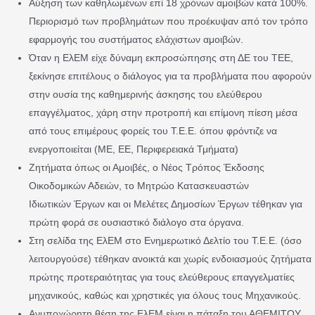
Αύξηση των καθηλωμένων επί 18 χρόνων αμοιβών κατά 100%.
Περιορισμό των προβλημάτων που προέκυψαν από τον τρόπο
εφαρμογής του συστήματος ελάχιστων αμοιβών.
Όταν η ΕλΕΜ είχε δύναμη εκπροσώπησης στη ΔΕ του ΤΕΕ,
ξεκίνησε επιτέλους ο διάλογος για τα προβλήματα που αφορούν
στην ουσία της καθημερινής άσκησης του ελεύθερου
επαγγέλματος, χάρη στην προτροπή και επίμονη πίεση μέσα
από τους επιμέρους φορείς του Τ.Ε.Ε. όπου φρόντιζε να
ενεργοποιείται (ΜΕ, ΕΕ, Περιφερειακά Τμήματα)
Ζητήματα όπως οι Αμοιβές, ο Νέος Τρόπος Έκδοσης
Οικοδομικών Αδειών, το Μητρώο Κατασκευαστών
Ιδιωτικών Έργων και οι Μελέτες Δημοσίων Έργων τέθηκαν για
πρώτη φορά σε ουσιαστικό διάλογο στα όργανα.
Στη σελίδα της ΕλΕΜ στο Ενημερωτικό Δελτίο του Τ.Ε.Ε. (όσο
λειτουργούσε) τέθηκαν ανοικτά και χωρίς ενδοιασμούς ζητήματα
πρώτης προτεραιότητας για τους ελεύθερους επαγγελματίες
μηχανικούς, καθώς και χρηστικές για όλους τους Μηχανικούς.
Ανυποχώρητη θέση της ΕλΕΜ είναι η πάταξη του ΑΘΕΜΙΤΟΥ