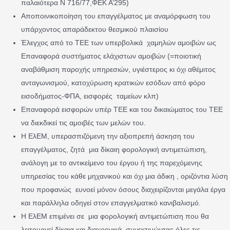
παλαιότερα Ν 716/77,ΦΕΚ Α’295)
Αποποινικοποίηση του επαγγέλματος με αναμόρφωση του
υπάρχοντος απαράδεκτου θεσμικού πλαισίου
Έλεγχος από το ΤΕΕ των υπερβολικά χαμηλών αμοιβών ως
Επαναφορά συστήματος ελάχιστων αμοιβών (=ποιοτική
αναβάθμιση παροχής υπηρεσιών, υγιέστερος κι όχι αθέμιτος
ανταγωνισμού, κατοχύρωση κρατικών εσόδων από φόρο
εισοδήματος-ΦΠΑ, εισφορές ταμείων κλπ)
Επαναφορά εισφορών υπέρ ΤΕΕ και του δικαιώματος του ΤΕΕ
να διεκδικεί τις αμοιβές των μελών του.
Η ΕλΕΜ, υπερασπιζόμενη την αξιοπρεπή άσκηση του
επαγγέλματος, ζητά μια δίκαιη φορολογική αντιμετώπιση,
ανάλογη με το αντικείμενο του έργου ή της παρεχόμενης
υπηρεσίας του κάθε μηχανικού και όχι μια άδικη , οριζόντια λύση
που προφανώς ευνοεί μόνον όσους διαχειρίζονται μεγάλα έργα
και παράλληλα οδηγεί στον επαγγελματικό κανιβαλισμό.
Η ΕλΕΜ επιμένει σε μια φορολογική αντιμετώπιση που θα
λειτουργεί δίκαια και διαχρονικά, συνεκτιμώντας όλες τις