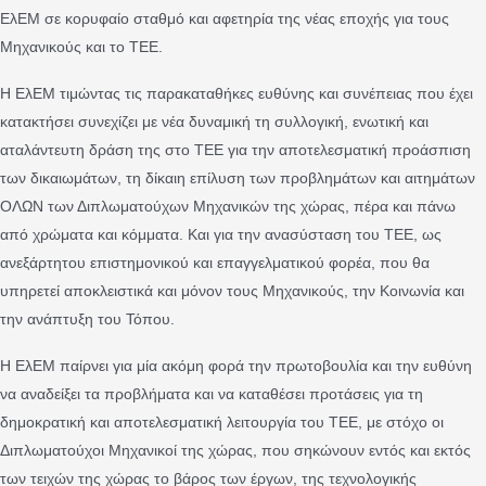
ΕλΕΜ σε κορυφαίο σταθμό και αφετηρία της νέας εποχής για τους
Μηχανικούς και το ΤΕΕ.
Η ΕλΕΜ τιμώντας τις παρακαταθήκες ευθύνης και συνέπειας που έχει
κατακτήσει συνεχίζει με νέα δυναμική τη συλλογική, ενωτική και
αταλάντευτη δράση της στο ΤΕΕ για την αποτελεσματική προάσπιση
των δικαιωμάτων, τη δίκαιη επίλυση των προβλημάτων και αιτημάτων
ΟΛΩΝ των Διπλωματούχων Μηχανικών της χώρας, πέρα και πάνω
από χρώματα και κόμματα. Και για την ανασύσταση του ΤΕΕ, ως
ανεξάρτητου επιστημονικού και επαγγελματικού φορέα, που θα
υπηρετεί αποκλειστικά και μόνον τους Μηχανικούς, την Κοινωνία και
την ανάπτυξη του Τόπου.
Η ΕλΕΜ παίρνει για μία ακόμη φορά την πρωτοβουλία και την ευθύνη
να αναδείξει τα προβλήματα και να καταθέσει προτάσεις για τη
δημοκρατική και αποτελεσματική λειτουργία του ΤΕΕ, με στόχο οι
Διπλωματούχοι Μηχανικοί της χώρας, που σηκώνουν εντός και εκτός
των τειχών της χώρας το βάρος των έργων, της τεχνολογικής