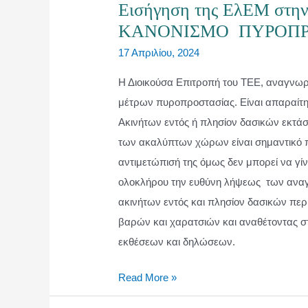
Εισήγηση της ΕλΕΜ στην
ΚΑΝΟΝΙΣΜΟ ΠΥΡΟΠΡ
17 Απριλίου, 2024
Η Διοικούσα Επιτροπή του ΤΕΕ, αναγνωρ
μέτρων πυροπροστασίας. Είναι απαραίτη
Ακινήτων εντός ή πλησίον δασικών εκτά
των ακαλύπτων χώρων είναι σημαντικό 
αντιμετώπισή της όμως δεν μπορεί να γίν
ολοκλήρου την ευθύνη λήψεως των αναγκ
ακινήτων εντός και πλησίον δασικών περ
βαρών και χαρατσιών και αναθέτοντας στ
εκθέσεων και δηλώσεων.
Εισήγηση
Read More »
της