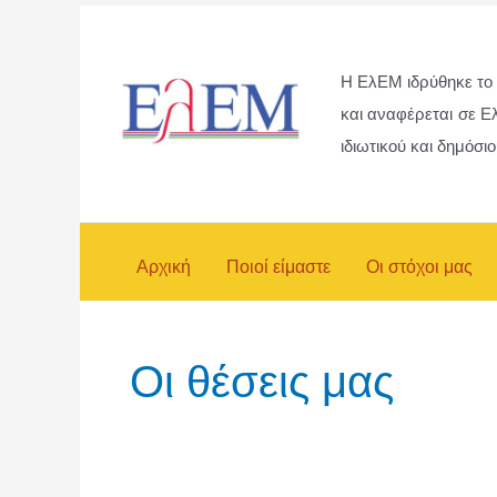
Μετάβαση
στο
H ΕλΕΜ ιδρύθηκε το
περιεχόμενο
και αναφέρεται σε Ε
ιδιωτικού και δημόσι
Αρχική
Ποιοί είμαστε
Οι στόχοι μας
Οι θέσεις μας