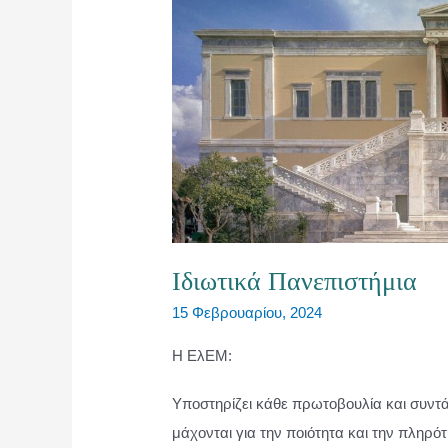
πέλαγος
της
πολυνομίας
και
της
ανασφάλειας
του
πολεοδομικού
δικαίου
Ιδιωτικά Πανεπιστήμια
15 Φεβρουαρίου, 2024
Η ΕλΕΜ:
Yποστηρίζει κάθε πρωτοβουλία και συντά
μάχονται για την ποιότητα και την πληρό