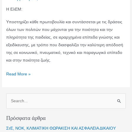
Η ΕλΕΜ:
Yποστηρίζει κάθε πρωτοβουλία και συντάσσεται με τις δράσεις
όλων των πολιτών που μάχονται για την ποιότητα και την
πληρότητα της παιδείας, σε ιεραρχημένα επίπεδα γνώσης και
εξειδίκευσης, με τρόπο που διασφαλίζει την καλύτερη απόδοσή
της σε κοινωνικό, πνευματικό, τεχνικό και παραγωγικό επίπεδο
και στην ποιότητα ζωής.
Ιδιωτικά
Read More »
Πανεπιστήμια
Α
ν
α
Πρόσφατα άρθρα
ζ
ΣτΕ, ΝΟΚ, ΚΛΙΜΑΤΙΚΗ ΘΩΡΑΚΙΣΗ ΚΑΙ ΑΣΦΑΛΕΙΑ ΔΙΚΑΙΟΥ
ή