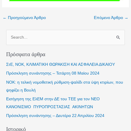
Post
←
Προηγούμενο Άρθρο
Επόμενο Άρθρο
→
navigation
Α
ν
α
Πρόσφατα άρθρα
ζ
ΣτΕ, ΝΟΚ, ΚΛΙΜΑΤΙΚΗ ΘΩΡΑΚΙΣΗ ΚΑΙ ΑΣΦΑΛΕΙΑ ΔΙΚΑΙΟΥ
ή
τ
Πρόσκληση συνάντησης – Τετάρτη 08 Μαίου 2024
η
ΝΟΚ: η τελική νομοθετική ρύθμιση-ψαλίδι στα ύψη κτιρίων, που
σ
ψηφίζει η Βουλή
η
Εισήγηση της ΕλΕΜ στην ΔΕ του ΤΕΕ για τον NΕΟ
γ
ΚΑΝΟΝΙΣΜΟ ΠΥΡΟΠΡΟΣΤΑΣΙΑΣ ΑΚΙΝΗΤΩΝ
ι
Πρόσκληση συνάντησης – Δευτέρα 22 Απριλίου 2024
α
:
Ιστορικό