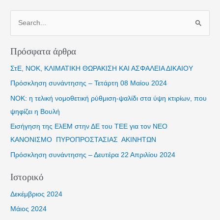
νέα
αναθεωρημένη
Α
οδηγία
ν
για
α
Πρόσφατα άρθρα
την
ζ
ενεργειακή
ΣτΕ, ΝΟΚ, ΚΛΙΜΑΤΙΚΗ ΘΩΡΑΚΙΣΗ ΚΑΙ ΑΣΦΑΛΕΙΑ ΔΙΚΑΙΟΥ
ή
απόδοση
τ
Πρόσκληση συνάντησης – Τετάρτη 08 Μαίου 2024
των
η
ΝΟΚ: η τελική νομοθετική ρύθμιση-ψαλίδι στα ύψη κτιρίων, που
κτιρίων
σ
ψηφίζει η Βουλή
(OEAK)
η
Εισήγηση της ΕλΕΜ στην ΔΕ του ΤΕΕ για τον NΕΟ
γ
ΚΑΝΟΝΙΣΜΟ ΠΥΡΟΠΡΟΣΤΑΣΙΑΣ ΑΚΙΝΗΤΩΝ
ι
Πρόσκληση συνάντησης – Δευτέρα 22 Απριλίου 2024
α
:
Ιστορικό
Δεκέμβριος 2024
Μάιος 2024